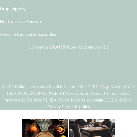
Dropshipping
Nostro store Amazon
Rivedi le tue scelte dei cookie
Consegna
GRATUITA
per tutti gli ordini!!!
© 2024 Dikasa è un marchio di MC Home Srl - 44011 Argenta (FE) Italia
tel. +39 0532 804485 | C.F., P.IVA e iscrizione Registro Imprese di
Ferrara 00339130387 | REA 95694 | Capitale Sociale € 1.250.000 i.v |
Privacy & cookie policy