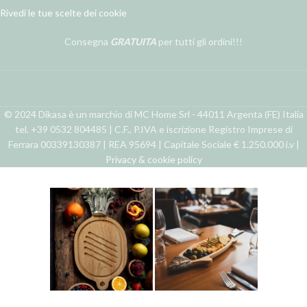
Rivedi le tue scelte dei cookie
Consegna
GRATUITA
per tutti gli ordini!!!
© 2024 Dikasa è un marchio di MC Home Srl - 44011 Argenta (FE) Italia
tel. +39 0532 804485 | C.F., P.IVA e iscrizione Registro Imprese di
Ferrara 00339130387 | REA 95694 | Capitale Sociale € 1.250.000 i.v |
Privacy & cookie policy