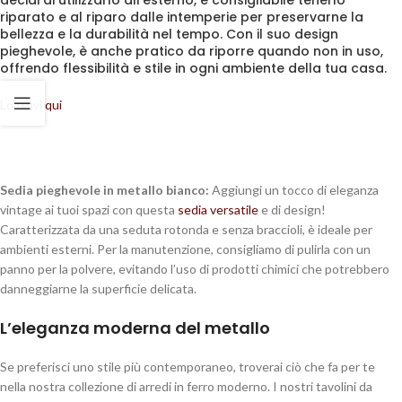
decidi di utilizzarlo all’esterno, è consigliabile tenerlo
riparato e al riparo dalle intemperie per preservarne la
bellezza e la durabilità nel tempo. Con il suo design
pieghevole, è anche pratico da riporre quando non in uso,
offrendo flessibilità e stile in ogni ambiente della tua casa.
Lo trovi
qui
Sedia pieghevole in metallo bianco:
Aggiungi un tocco di eleganza
vintage ai tuoi spazi con questa
sedia versatile
e di design!
Caratterizzata da una seduta rotonda e senza braccioli, è ideale per
ambienti esterni. Per la manutenzione, consigliamo di pulirla con un
panno per la polvere, evitando l’uso di prodotti chimici che potrebbero
danneggiarne la superficie delicata.
L’eleganza moderna del metallo
Se preferisci uno stile più contemporaneo, troverai ciò che fa per te
nella nostra collezione di arredi in ferro moderno. I nostri tavolini da