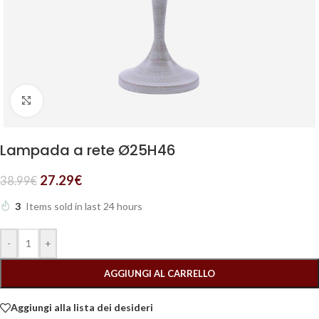
Clicca per ingrandire
Lampada a rete Ø25H46
27.29
€
38.99
€
3
Items sold in last 24 hours
-
+
AGGIUNGI AL CARRELLO
Aggiungi alla lista dei desideri