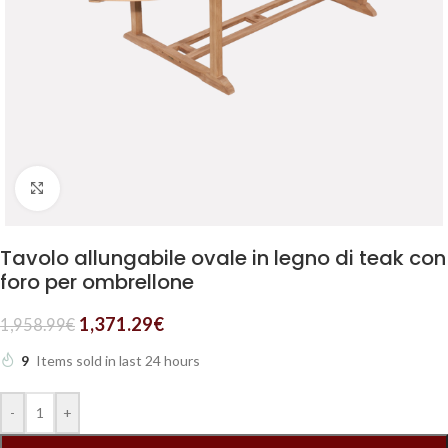
Clicca per ingrandire
Tavolo allungabile ovale in legno di teak con
foro per ombrellone
1,371.29
€
1,958.99
€
9
Items sold in last 24 hours
-
+