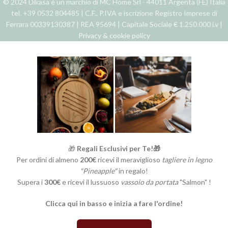
© 2024 Dikasa è un marchio di MC Home Srl - 44011 Argenta (FE) Italia
tel. +39 0532 804485 | C.F., P.IVA e iscrizione Registro Imprese di
Ferrara 00339130387 | REA 95694 | Capitale Sociale € 1.250.000 i.v |
Privacy & cookie policy
🎁
Regali Esclusivi per Te!🎁
Per ordini di almeno
200€
ricevi il meraviglioso
tagliere in legno
"Pineapple"
in regalo!
Supera i
300€
e ricevi il lussuoso
vassoio da portata
"Salmon" !
Clicca qui in basso e inizia a fare l'ordine!