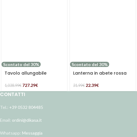
Scontato del 30%
Scontato del 30%
Tavolo allungabile
Lanterna in abete rossa
rotondo in teak con foro
per ombrellone
22.39
€
727.29
€
31.99
€
1,038.99
€
CONTATTI
Tel.:
+39 0532 804485
Email:
ordini@dikasa.it
Whatsapp:
Messaggia