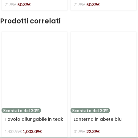
50.39
€
50.39
€
71.99
€
71.99
€
Prodotti correlati
Scontato del 30%
Scontato del 30%
Tavolo allungabile in teak
Lanterna in abete blu
1,003.09
€
22.39
€
1,432.99
€
31.99
€