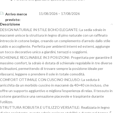
11/08/2026 – 17/08/2026
Descrizione
DESIGN NATURALE IN STILE BOHO ELEGANTE: La sedia sdraio in
macramè unisce la struttura in legno di pino naturale con un raffinato
intreccio in cotone beige, creando un complemento d’arredo dallo stile
caldo e accogliente. Perfetta per ambienti interni ed esterni, aggiunge
un tocco decorativo unico a giardini, terrazzi o soggiorni.
SCHIENALE RECLINABILE IN 3 POSIZIONI: Progettata per garantire il
massimo comfort, la sdraio è dotata di schienale regolabile in tre diverse
inclinazioni, permettendo di trovare sempre la posizione ideale per
rilassarsi, leggere o prendere il sole in totale comodità.
COMFORT OTTIMALE CON CUSCINO INCLUSO: La seduta è
arricchita da un morbido cuscino in macramè da 40×40 cm incluso, che
offre un supporto aggiuntivo e migliora l’esperienza di relax. Il tessuto in
cotone garantisce una sensazione piacevole e traspirante durante
l’utilizzo.
STRUTTURA ROBUSTA E UTILIZZO VERSATILE: Realizzata in legno
di pino resistente, questa sdraio assicura stabilità e durata nel tempo. È