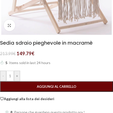
Clicca per ingrandire
Sedia sdraio pieghevole in macramè
149.79
€
213.99
€
5
Items sold in last 24 hours
-
+
AGGIUNGI AL CARRELLO
Aggiungi alla lista dei desideri
8
Persone che guardano questo prodotto ora !