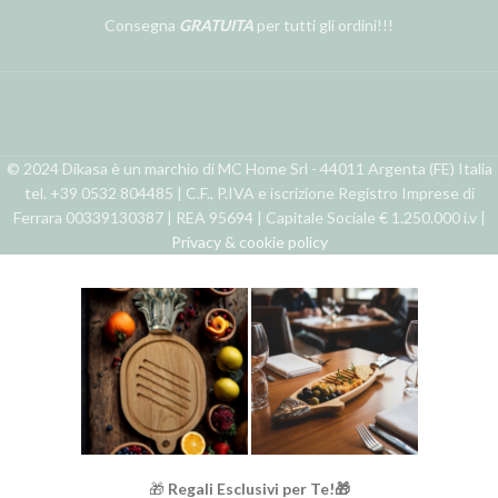
Consegna
GRATUITA
per tutti gli ordini!!!
© 2024 Dikasa è un marchio di MC Home Srl - 44011 Argenta (FE) Italia
tel. +39 0532 804485 | C.F., P.IVA e iscrizione Registro Imprese di
Ferrara 00339130387 | REA 95694 | Capitale Sociale € 1.250.000 i.v |
Privacy & cookie policy
🎁
Regali Esclusivi per Te!🎁