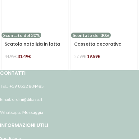
Scontato del 30%
Scontato del 30%
Scatola natalizia in latta
Cassetta decorativa
in set di 2 multicolor
natalizia North Pole
31.49
€
19.59
€
44.99
€
27.99
€
CONTATTI
Tel.:
+39 0532 804485
Email:
ordini@dikasa.it
Whatsapp:
Messaggia
INFORMAZIONI UTILI
Spedizione