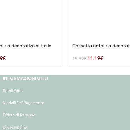
lizio decorativo slitta in
Cassetta natalizia decorat
Natale rossa
99
€
11.19
€
15.99
€
INFORMAZIONI UTILI
Spedizione
Modalità di Pagamento
Diritto di Recesso
Dropshipping