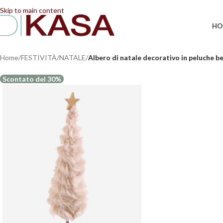
📢 Dal 08/08/2026 al 23/08/2026 (compresi) gli ordi
Skip to main content
HO
Home
/
FESTIVITÀ
/
NATALE
/
Albero di natale decorativo in peluche b
Scontato del 30%