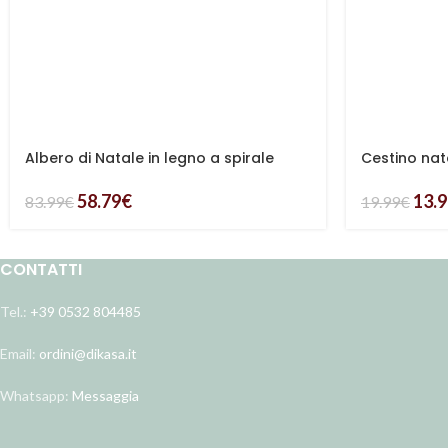
Albero di Natale in legno a spirale
Cestino nata
50X50H85
pioppo
58.79
€
13.
83.99
€
19.99
€
CONTATTI
Tel.:
+39 0532 804485
Email:
ordini@dikasa.it
Whatsapp:
Messaggia