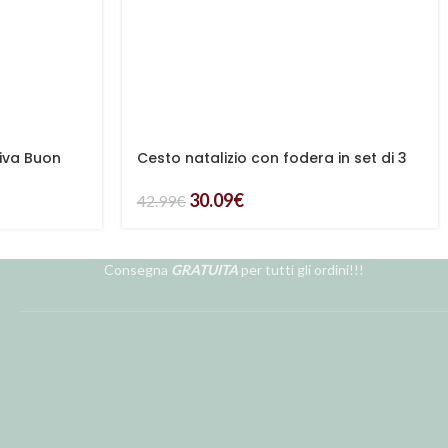
iva Buon
Cesto natalizio con fodera in set di 3
30.09
€
42.99
€
Consegna
GRATUITA
per tutti gli ordini!!!