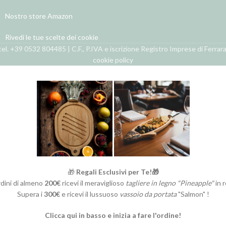
Nostro store Amazon
Rivedi le tue scelte dei cookie
el. +39 0532 804485 | C.F., P.IVA e iscrizione Registro Imprese di Ferra
cookie policy
🎁
Regali Esclusivi per Te!🎁
rdini di almeno
200€
ricevi il meraviglioso
tagliere in legno "Pineapple"
in 
Supera i
300€
e ricevi il lussuoso
vassoio da portata
"Salmon" !
Clicca qui in basso e inizia a fare l'ordine!