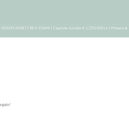
ra 00339130387 | REA 95694 | Capitale Sociale € 1.250.000 i.v |
Privacy &
regalo!