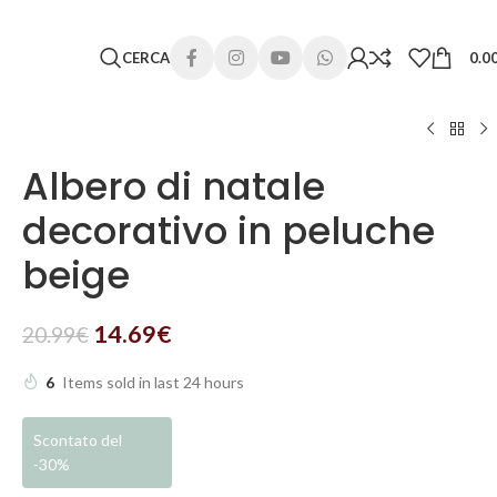
 lunghi. Grazie per la comprensione e buone vacanze!
CERCA
0.0
Albero di natale
decorativo in peluche
beige
14.69
€
20.99
€
6
Items sold in last 24 hours
Scontato del
-30%