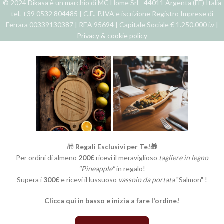
© 2024 Dikasa è un marchio di MC Home Srl - 44011 Argenta (FE) Italia
tel. +39 0532 804485 | C.F., P.IVA e iscrizione Registro Imprese di
Ferrara 00339130387 | REA 95694 | Capitale Sociale € 1.250.000 i.v |
Privacy & cookie policy
🎁
Regali Esclusivi per Te!🎁
Per ordini di almeno
200€
ricevi il meraviglioso
tagliere in legno
"Pineapple"
in regalo!
Supera i
300€
e ricevi il lussuoso
vassoio da portata
"Salmon" !
Clicca qui in basso e inizia a fare l'ordine!