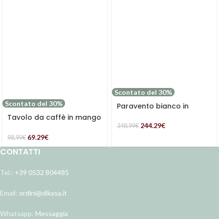
Scontato del 30%
Scontato del 30%
Paravento bianco in
mango
Tavolo da caffè in mango
244.29
€
Ø45H55
348.99
€
69.29
€
98.99
€
CONTATTI
Tel.:
+39 0532 804485
Email:
ordini@dikasa.it
Whatsapp:
Messaggia