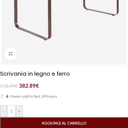
Clicca per ingrandire
Scrivania in legno e ferro
382.89
€
546.99
€
6
Items sold in last 24 hours
-
+
AGGIUNGI AL CARRELLO