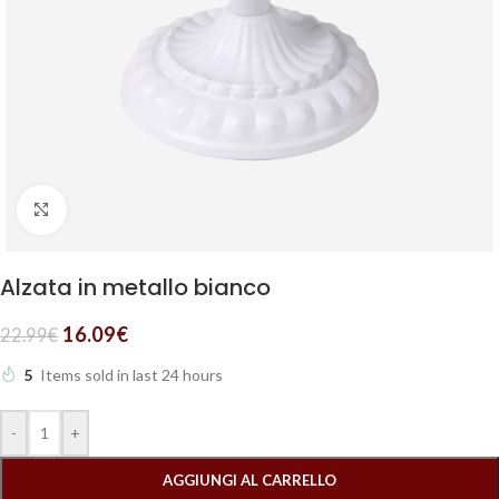
Clicca per ingrandire
Alzata in metallo bianco
16.09
€
22.99
€
5
Items sold in last 24 hours
-
+
AGGIUNGI AL CARRELLO