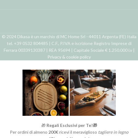
© 2024 Dikasa è un marchio di MC Home Srl - 44011 Argenta (FE) Italia
tel. +39 0532 804485 | C.F., P.IVA e iscrizione Registro Imprese di
Ferrara 00339130387 | REA 95694 | Capitale Sociale € 1.250.000 i.v |
Privacy & cookie policy
🎁
Regali Esclusivi per Te!🎁
Per ordini di almeno
200€
ricevi il meraviglioso
tagliere in legno