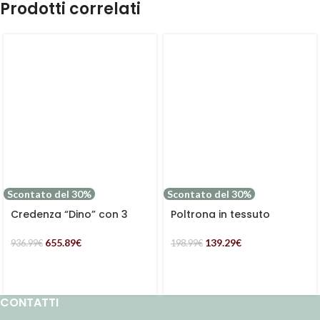
Prodotti correlati
Scontato del 30%
Scontato del 30%
Credenza “Dino” con 3
Poltrona in tessuto
cassetti e una anta con 2
Kilanda beige “Greta”
ripiani in legno di mango
655.89
€
139.29
€
936.99
€
198.99
€
CONTATTI