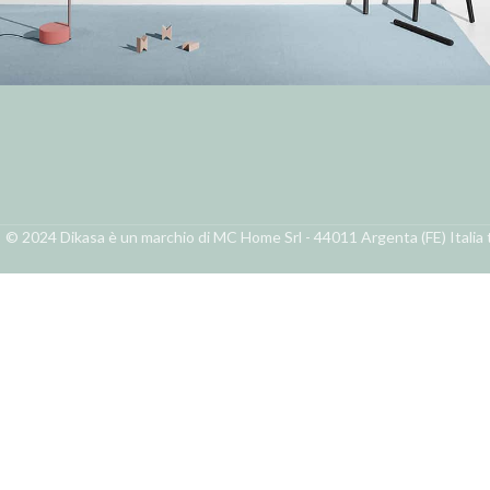
Email:
ordini@dikasa.it
Whatsapp:
Messaggia
Suspendisse quam at vestibulum
Kitchen
© 2024 Dikasa è un marchio di MC Home Srl - 44011 Argenta (FE) Italia t