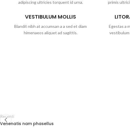
adipiscing ultricies torquent id urna.
primis ultric
VESTIBULUM MOLLIS
LITOR
Blandit nibh at accumsan a a sed et diam
Egestas a m
himenaeos aliquet ad sagittis.
vestibulum 
Recenti
Venenatis nam phasellus