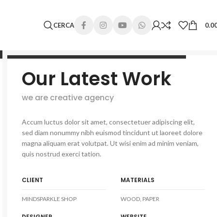
 lunghi. Grazie per la comprensione e buone vacanze!
CERCA
0.0
Our Latest Work
we are creative agency
Accum luctus dolor sit amet, consectetuer adipiscing elit,
sed diam nonummy nibh euismod tincidunt ut laoreet dolore
magna aliquam erat volutpat. Ut wisi enim ad minim veniam,
quis nostrud exerci tation.
CLIENT
MATERIALS
MINDSPARKLE SHOP
WOOD, PAPER
DESIGNER
WEBSITE