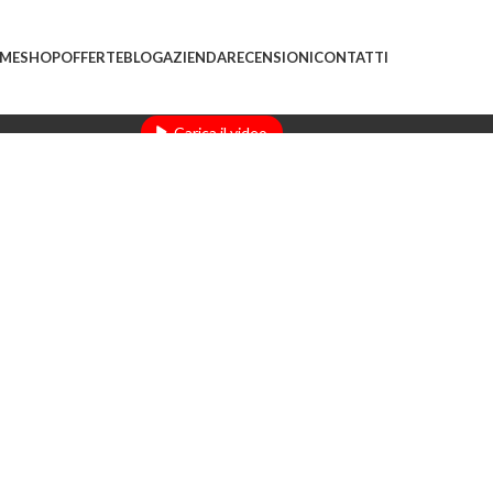
ni saranno evasi con tempi di gestione leggermente più
ME
SHOP
OFFERTE
BLOG
AZIENDA
RECENSIONI
CONTATTI
ando il video, l'utente accetta l'informativa sulla privacy di YouTube.
Scopri di più
Carica il video
Sblocca sempre YouTube