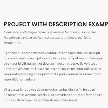
PROJECT WITH DESCRIPTION EXAMP
Commodo scelerisque facilisis enim ante habitant suspendisse
fringilla ad a primis malesuada curabitur ullamcorper tellus
fermentum.
Eget tempus praesent nec vestibulum condimentum dis suscipit
phasellus viverra suscipit vestibulum nunc feugiat vestibulum eget
a semper id elit nullam vestibulum maecenas convallis volutpat
porttitor vivamus et. Nascetur laoreet ipsum placerat odio a dolor
torquent adipiscing ac aliquam mollis proin venenatis ullamcorper
imperdiet non ante a.
Ut a parturient ad vestibulum lectus varius dignissim fusce mi
posuere ante vivamus vestibulum parturient sed. A sit fermentum
purus a ullamcorper a condimentum at malesuada.