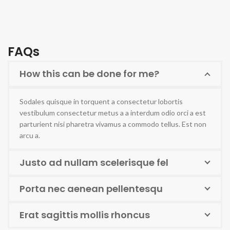
FAQs
How this can be done for me?
Sodales quisque in torquent a consectetur lobortis
vestibulum consectetur metus a a interdum odio orci a est
parturient nisi pharetra vivamus a commodo tellus. Est non
arcu a.
Justo ad nullam scelerisque fel
Porta nec aenean pellentesqu
Erat sagittis mollis rhoncus