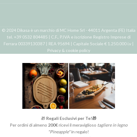
© 2024 Dikasa è un marchio di MC Home Srl - 44011 Argenta (FE) Italia
tel. +39 0532 804485 | C.F., P.IVA e iscrizione Registro Imprese di
Ferrara 00339130387 | REA 95694 | Capitale Sociale € 1.250.000 i.v |
Privacy & cookie policy
🎁
Regali Esclusivi per Te!🎁
Per ordini di almeno
200€
ricevi il meraviglioso
tagliere in legno
"Pineapple"
in regalo!