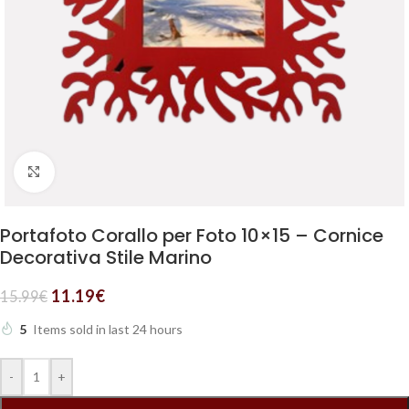
Clicca per ingrandire
Portafoto Corallo per Foto 10×15 – Cornice
Decorativa Stile Marino
11.19
€
15.99
€
5
Items sold in last 24 hours
-
+