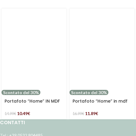
Scontato del 30%
Scontato del 30%
Portafoto “Home” IN MDF
Portafoto “Home” in mdf
(17H17)
(20H25)
10.49
€
11.89
€
14.99
€
16.99
€
CONTATTI
Tel.:
+39 0532 804485